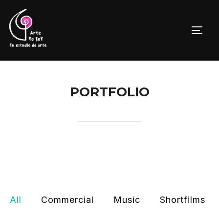
Saltar
al
ALTE
contenido
PORTFOLIO
All
Commercial
Music
Shortfilms