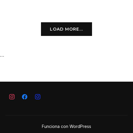
LOAD MORE…
…
nstagram
Funciona con WordPress